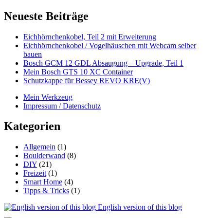
Fragen
über
Seitenleiste
Neueste Beiträge
Fragen
Eichhörnchenkobel, Teil 2 mit Erweiterung
Eichhörnchenkobel / Vogelhäuschen mit Webcam selber
bauen
Bosch GCM 12 GDL Absaugung – Upgrade, Teil 1
Mein Bosch GTS 10 XC Container
Schutzkappe für Bessey REVO KRE(V)
Mein Werkzeug
Impressum / Datenschutz
Kategorien
Allgemein
(1)
Boulderwand
(8)
DIY
(21)
Freizeit
(1)
Smart Home
(4)
Tipps & Tricks
(1)
English version of this blog