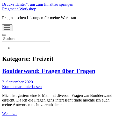
Drücke „Enter“, um zum Inhalt zu springen
Pragmatic Workshop
Pragmatischen Lösungen für meine Werkstatt
Menü
öffnen
Suchen
instagram
Kategorie:
Freizeit
Boulderwand: Fragen über Fragen
2. September 2020
Kommentar hinterlassen
Mich hat gestern eine E-Mail mit diversen Fragen zur Boulderwand
erreicht. Da ich die Fragen ganz interessant finde möchte ich euch
meine Antworten nicht vorenthalten:…
Boulderwand:
Weiter…